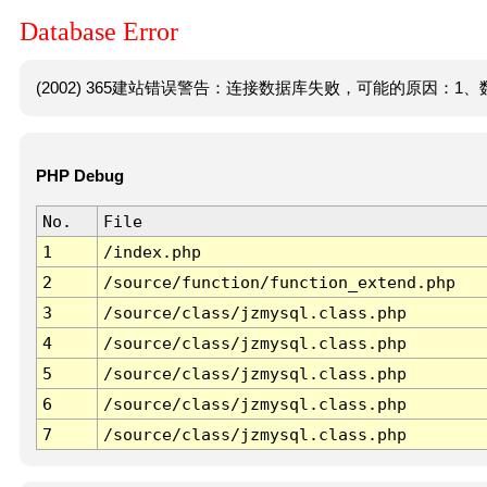
Database Error
(2002) 365建站错误警告：连接数据库失败，可能的原因：1、数
PHP Debug
No.
File
1
/index.php
2
/source/function/function_extend.php
3
/source/class/jzmysql.class.php
4
/source/class/jzmysql.class.php
5
/source/class/jzmysql.class.php
6
/source/class/jzmysql.class.php
7
/source/class/jzmysql.class.php