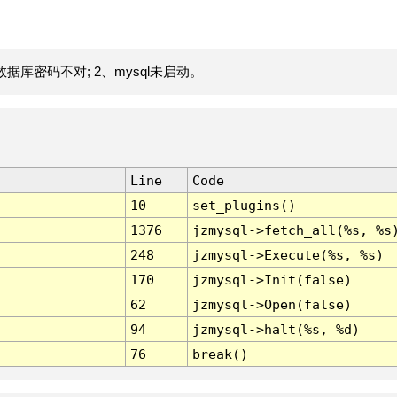
据库密码不对; 2、mysql未启动。
Line
Code
10
set_plugins()
1376
jzmysql->fetch_all(%s, %s
248
jzmysql->Execute(%s, %s)
170
jzmysql->Init(false)
62
jzmysql->Open(false)
94
jzmysql->halt(%s, %d)
76
break()